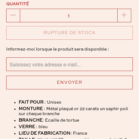
QUANTITÉ
RUPTURE DE STOCK
TRANSLATION
Informez-moi lorsque le produit sera disponible :
MISSING:
FR.PRODUCTS.NOTIFY_FORM.DESCRIPTION:
FAIT POUR
: Unisex
MONTURE
: Métal plaqué or 22 carats un saphir poli
sur chaque branche
BRANCHE
: Ecaille de tortue
VERRE
: bleu
LIEU DE FABRICATION
: France