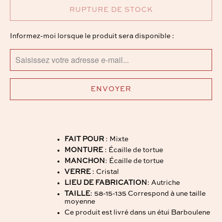
RUPTURE DE STOCK
TRANSLATION
Informez-moi lorsque le produit sera disponible :
MISSING:
FR.PRODUCTS.NOTIFY_FORM.DESCRIPTION:
FAIT POUR
: Mixte
MONTURE
: Écaille de tortue
MANCHON
: Écaille de tortue
VERRE
: Cristal
LIEU DE FABRICATION
: Autriche
TAILLE
: 58-15-135 Correspond à une taille
moyenne
Ce produit est livré dans un étui Barboulene