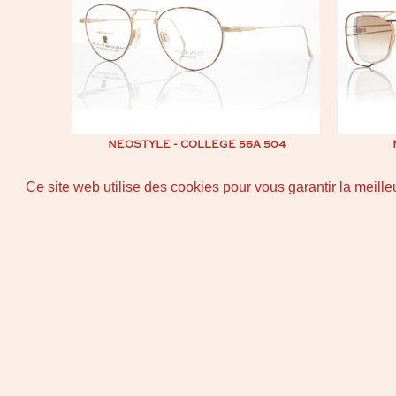
NEOSTYLE - COLLEGE 56A 504
€129,00 EUR
Ce site web utilise des cookies pour vous garantir la meill
Ce site web utilise des cookies pour vous garantir la meill