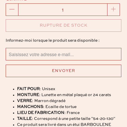
RUPTURE DE STOCK
TRANSLATION
Informez-moi lorsque le produit sera disponible :
MISSING:
FR.PRODUCTS.NOTIFY_FORM.DESCRIPTION:
FAIT POUR
: Unisex
MONTURE
: Lunette en métal plaqué or 24 carats
VERRE
: Marron dégradé
MANCHONS
: Ecaille de tortue
LIEU DE FABRICATION
: France
TAILLE
: Correspond à une petite taille "54-20-130"
Ce produit sera livré dans un étui BARBOULENE