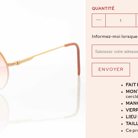
QUANTITÉ
TRANSLATION
Informez-moi lorsque l
MISSING:
FR.PRODUCTS.NOTIF
FAIT
MON
cercl
MAN
VER
LIEU
TAIL
Ce pro