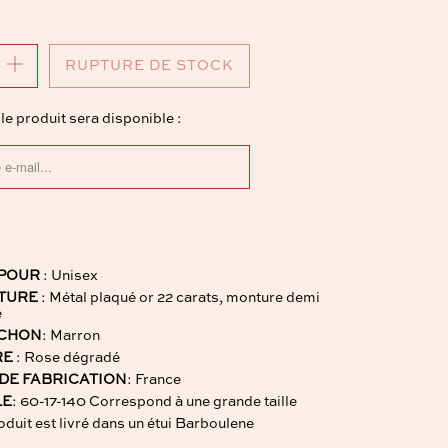
RUPTURE DE STOCK
e produit sera disponible :
Y_FORM.DESCRIPTION:
 POUR
: Unisex
TURE
: Métal plaqué or 22 carats, monture demi
é
CHON
: Marron
RE
: Rose dégradé
 DE FABRICATION
: France
LE
: 60-17-140 Correspond à une grande taille
duit est livré dans un étui Barboulene