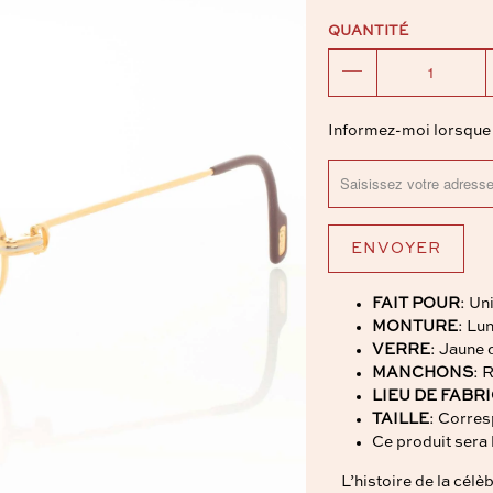
QUANTITÉ
TRANSLATION
Informez-moi lorsque l
MISSING:
FR.PRODUCTS.NOTIF
FAIT POUR
: Un
MONTURE
: Lu
VERRE
: Jaune
MANCHONS
: 
LIEU DE FABR
TAILLE
: Corres
Ce produit ser
L’histoire de la cél