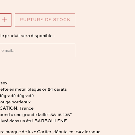
RUPTURE DE STOCK
e produit sera disponible :
Y_FORM.DESCRIPTION:
isex
nette en métal plaqué or 24 carats
 dégradé dégradé
Rouge bordeaux
ICATION
: France
pond à une grande taille "58-18-135"
a livré dans un étui BARBOULENE
èbre marque de luxe Cartier, débute en 1847 lorsque