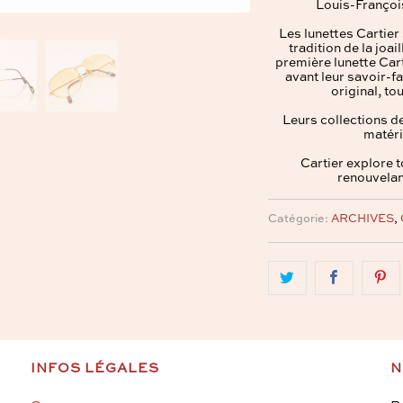
Louis-François
Les lunettes Cartier 
tradition de la joai
première lunette Cart
avant leur savoir-fa
original, to
Leurs collections d
matéri
Cartier explore 
renouvelan
Catégorie:
ARCHIVES
,
INFOS LÉGALES
N