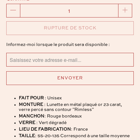
RUPTURE DE STOCK
TRANSLATION
Informez-moi lorsque le produit sera disponible :
MISSING:
FR.PRODUCTS.NOTIFY_FORM.DESCRIPTION:
FAIT POUR
: Unisex
MONTURE
: Lunette en métal plaqué or 23 carat,
verre percé sans contour "Rimless"
MANCHON
: Rouge bordeaux
VERRE
: Vert dégradé
LIEU DE FABRICATION
: France
TAILLE
: 55-20-135 Correspond à une taille moyenne