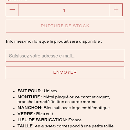
RUPTURE DE STOCK
TRANSLATION
Informez-moi lorsque le produit sera disponible :
MISSING:
FR.PRODUCTS.NOTIFY_FORM.DESCRIPTION:
FAIT POUR
: Unisex
MONTURE
: Métal plaqué or 24 carat et argent,
branche torsadé finition en corde marine
MANCHON
: Bleu nuit avec logo emblématique
VERRE
: Bleu nuit
LIEU DE FABRICATION
: France
TAILLE
: 49-23-140 correspond à une petite taille