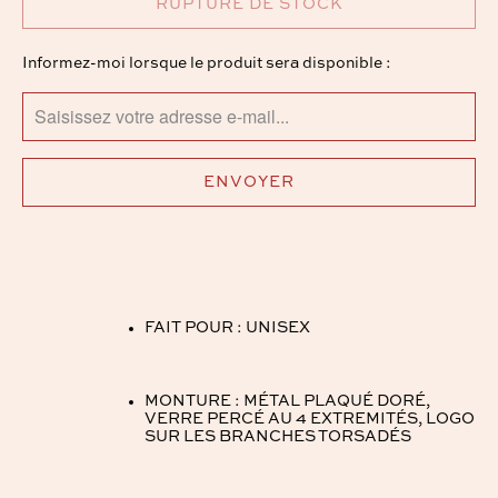
RUPTURE DE STOCK
TRANSLATION
Informez-moi lorsque le produit sera disponible :
MISSING:
FR.PRODUCTS.NOTIFY_FORM.DESCRIPTION:
FAIT POUR : UNISEX
MONTURE : MÉTAL PLAQUÉ DORÉ,
VERRE PERCÉ AU 4 EXTREMITÉS, LOGO
SUR LES BRANCHES TORSADÉS