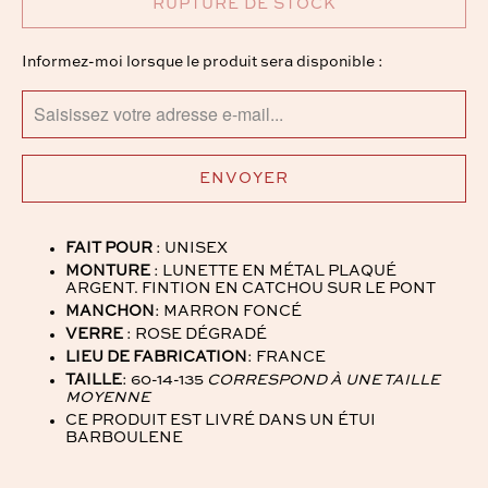
RUPTURE DE STOCK
TRANSLATION
Informez-moi lorsque le produit sera disponible :
MISSING:
FR.PRODUCTS.NOTIFY_FORM.DESCRIPTION:
FAIT POUR
: UNISEX
MONTURE
: LUNETTE EN MÉTAL PLAQUÉ
ARGENT. FINTION EN CATCHOU SUR LE PONT
MANCHON
: MARRON FONCÉ
VERRE
: ROSE DÉGRADÉ
LIEU DE FABRICATION
: FRANCE
TAILLE
:
60-14-135
CORRESPOND À UNE TAILLE
MOYENNE
CE PRODUIT EST LIVRÉ DANS UN ÉTUI
BARBOULENE