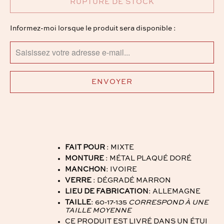
RUPTURE DE STOCK
TRANSLATION
Informez-moi lorsque le produit sera disponible :
MISSING:
FR.PRODUCTS.NOTIFY_FORM.DESCRIPTION:
FAIT POUR
: MIXTE
MONTURE
: MÉTAL PLAQUÉ DORÉ
MANCHON
: IVOIRE
VERRE
: DÉGRADÉ MARRON
LIEU DE FABRICATION
: ALLEMAGNE
TAILLE
: 60-17-135
CORRESPOND À UNE
TAILLE MOYENNE
CE PRODUIT EST LIVRÉ DANS UN ÉTUI