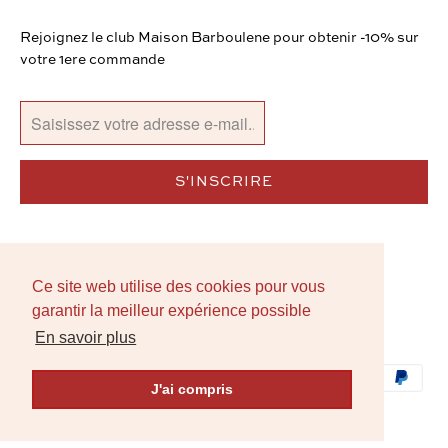
Rejoignez le club Maison Barboulene pour obtenir -10% sur
votre 1ere commande
Ce site web utilise des cookies pour vous
Ce site web utilise des cookies pour vous
garantir la meilleur expérience possible
garantir la meilleur expérience possible
© 2026
Barboulene
. Tous droits réservés
En savoir plus
En savoir plus
J'ai compris
J'ai compris