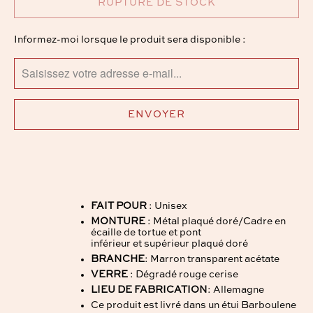
RUPTURE DE STOCK
TRANSLATION
Informez-moi lorsque le produit sera disponible :
MISSING:
FR.PRODUCTS.NOTIFY_FORM.DESCRIPTION:
FAIT POUR
: Unisex
MONTURE
: Métal plaqué doré/Cadre en
écaille de tortue et pont
inférieur et supérieur plaqué doré
BRANCHE
: Marron transparent acétate
VERRE
: Dégradé rouge cerise
LIEU DE FABRICATION
: Allemagne
Ce produit est livré dans un étui Barboulene